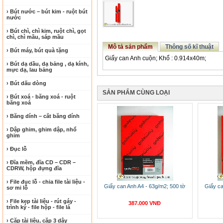
› Bút nước – bút kim - ruột bút
nước
› Bút chì, chì kim, ruột chì, gọt
chì, chì mầu, sáp mầu
Mô tả sản phẩm
Thông số kĩ thuật
› Bút máy, bút quà tặng
Giấy can Anh cuộn; Khổ : 0.914x40m;
› Bút dạ dầu, dạ bảng , dạ kính,
mực dạ, lau bảng
› Bút dấu dòng
SẢN PHẨM CÙNG LOẠI
› Bút xoá - băng xoá - ruột
băng xoá
› Băng dính – cắt băng dính
› Dập ghim, ghim dập, nhổ
ghim
› Đục lỗ
› Đĩa mềm, đĩa CD – CDR –
CDRW, hộp đựng đĩa
› File đục lỗ - chia file tài liệu -
Giấy can Anh A4 - 63g/m2; 500 tờ
Giấy ca
sơ mi lỗ
› File kẹp tài liệu - rút gáy -
387.000 VNĐ
trình ký - file hộp - file lá
› Cặp tài liệu, cặp 3 dây