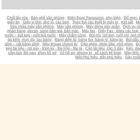
Chất tẩy rửa
Bàn ghế văn phòng
Điện thoại Panasonic, phụ kiện
Đổ mực, 
,
,
,
giấy ăn
Giấy vi tính, đục lỗ, các bon
Thay thế các thiết bị máy in
Két sắt
Mự
,
,
,
,
Sửa chữa máy văn phòng
Máy văn phòng
Máy đóng gáy xoắn
Dịch vụ v
,
,
,
phân trang, decan, súng bắn giá, bắn mác
Máy fax
Giấy Fax - telex các loại -
,
,
nước – bút kim - ruột bút nước
Máy chấm công
Bút chì, chì kim, ruột chì, gọt
,
,
dạ kính, mực dạ, lau bảng
Bảng điện tử, bảng fox, bảng nỉ, bảng từ
Bút dấu
,
,
dính – cắt băng dính
Máy khoan chứng từ
Dập ghim, ghim dập, nhổ ghim
Đụ
,
,
,
kẹp tài liệu - rút gáy - trình ký - file hộp - file lá
Cặp tài liệu, cặp 3 dây
Kéo, da
,
,
cắm bút, file nan, khay hồ sơ
Vỏ hồ sơ, phong bì , sổ sách kế toán
Máy tính 
,
,
Mặt Phù hiệu, dây phù hiệu
Gáy xoắ
,