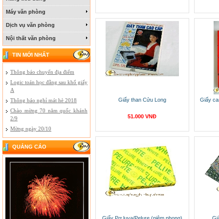
Máy văn phòng
Dịch vụ văn phòng
Nội thất văn phòng
TIN MỚI NHẤT
Thông báo chuyển địa điểm
Logic toán học đằng sau khổ giấy
A
Giấy than Cửu Long
Giấy ca
Thông báo nghỉ mát hè 2018
Chào mừng 70 năm quốc khánh
51.000 VNĐ
2/9
Mừng ngày 20/10
QUẢNG CÁO
Giấy Pơ luya/Pelure (niêm phong)
Gi