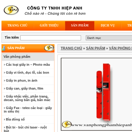
TRANG CHỦ
GIỚI THIỆU
SẢN PHẨM
DỊCH VỤ
TR
Tìm kiếm
SẢN PHẨM
TRANG CHỦ
»
SẢN PHẨM
»
VĂN PHÒNG
Văn phòng phẩm
› Các loại giấy in – Photo mầu
› Giấy vi tính, đục lỗ, các bon
› Giấy in phun, in ảnh
› Giấy can, giấy than, film
› Giấy nhắc việc, phân trang,
decan, súng bắn giá, bắn mác
› Giấy Fax - telex các loại - giấy
in siêu thị
› Bìa đóng sổ
› Bút bi - bút chỉ laser - ruột
bút