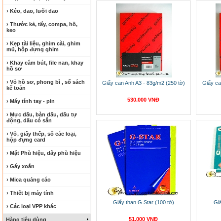
› Kéo, dao, lưỡi dao
› Thước kẻ, tẩy, compa, hồ,
keo
› Kẹp tài liệu, ghim cài, ghim
mũ, hộp đựng ghim
› Khay cắm bút, file nan, khay
hồ sơ
› Vỏ hồ sơ, phong bì , sổ sách
Giấy can Anh A3 - 83g/m2 (250 tờ)
Giấy ca
kế toán
530.000 VNĐ
› Máy tính tay - pin
› Mực dấu, bàn dấu, dấu tự
động, dấu có sẵn
› Vở, giấy thếp, sổ các loại,
hộp đựng card
› Mặt Phù hiệu, dây phù hiệu
› Gáy xoắn
› Mica quảng cáo
› Thiết bị máy tính
Giấy than G.Star (100 tờ)
Gi
› Các loại VPP khác
51.000 VNĐ
Hàng tiêu dùng