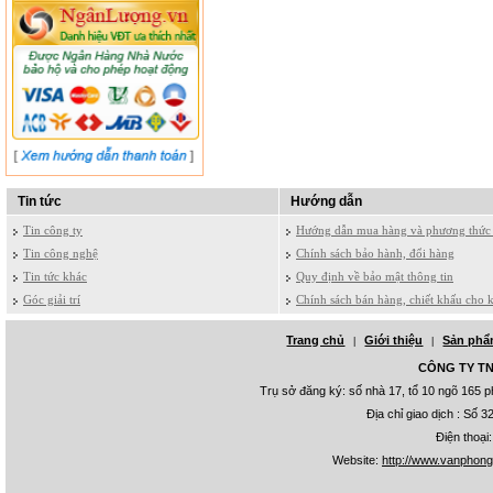
Tin tức
Hướng dẫn
Tin công ty
Hướng dẫn mua hàng và phương thức 
Tin công nghệ
Chính sách bảo hành, đổi hàng
Tin tức khác
Quy định về bảo mật thông tin
Góc giải trí
Chính sách bán hàng, chiết khấu cho 
Trang chủ
Giới thiệu
Sản ph
|
|
CÔNG TY TNH
Trụ sở đăng ký: số nhà 17, tổ 10 ngõ 165
Địa chỉ giao dịch : Số
Điện thoại
Website:
http://www.vanphon