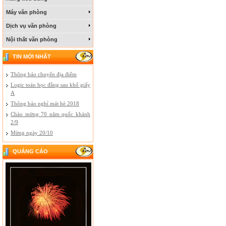
Máy văn phòng
Dịch vụ văn phòng
Nội thất văn phòng
TIN MỚI NHẤT
Thông báo chuyển địa điểm
Logic toán học đằng sau khổ giấy
A
Thông báo nghỉ mát hè 2018
Chào mừng 70 năm quốc khánh
2/9
Mừng ngày 20/10
QUẢNG CÁO