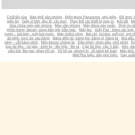
Chất tẩy rửa
Bàn ghế văn phòng
Điện thoại Panasonic, phụ kiện
Đổ mực, 
,
,
,
giấy ăn
Giấy vi tính, đục lỗ, các bon
Thay thế các thiết bị máy in
Két sắt
Mự
,
,
,
,
Sửa chữa máy văn phòng
Máy văn phòng
Máy đóng gáy xoắn
Dịch vụ v
,
,
,
phân trang, decan, súng bắn giá, bắn mác
Máy fax
Giấy Fax - telex các loại -
,
,
nước – bút kim - ruột bút nước
Máy chấm công
Bút chì, chì kim, ruột chì, gọt
,
,
dạ kính, mực dạ, lau bảng
Bảng điện tử, bảng fox, bảng nỉ, bảng từ
Bút dấu
,
,
dính – cắt băng dính
Máy khoan chứng từ
Dập ghim, ghim dập, nhổ ghim
Đụ
,
,
,
kẹp tài liệu - rút gáy - trình ký - file hộp - file lá
Cặp tài liệu, cặp 3 dây
Kéo, da
,
,
cắm bút, file nan, khay hồ sơ
Vỏ hồ sơ, phong bì , sổ sách kế toán
Máy tính 
,
,
Mặt Phù hiệu, dây phù hiệu
Gáy xoắ
,