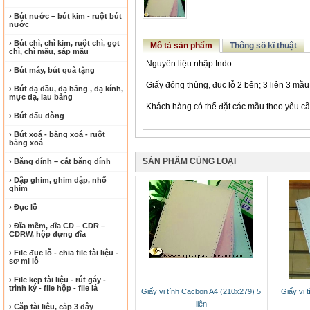
› Bút nước – bút kim - ruột bút
nước
› Bút chì, chì kim, ruột chì, gọt
Mô tả sản phẩm
Thông số kĩ thuật
chì, chì mầu, sáp mầu
Nguyên liệu nhập Indo.
› Bút máy, bút quà tặng
Giấy đóng thùng, đục lỗ 2 bên; 3 liên 3 mầu
› Bút dạ dầu, dạ bảng , dạ kính,
mực dạ, lau bảng
Khách hàng có thể đặt các mầu theo yêu c
› Bút dấu dòng
› Bút xoá - băng xoá - ruột
băng xoá
SẢN PHẨM CÙNG LOẠI
› Băng dính – cắt băng dính
› Dập ghim, ghim dập, nhổ
ghim
› Đục lỗ
› Đĩa mềm, đĩa CD – CDR –
CDRW, hộp đựng đĩa
› File đục lỗ - chia file tài liệu -
sơ mi lỗ
› File kẹp tài liệu - rút gáy -
trình ký - file hộp - file lá
Giấy vi tính Cacbon A4 (210x279) 5
Giấy vi 
liên
› Cặp tài liệu, cặp 3 dây