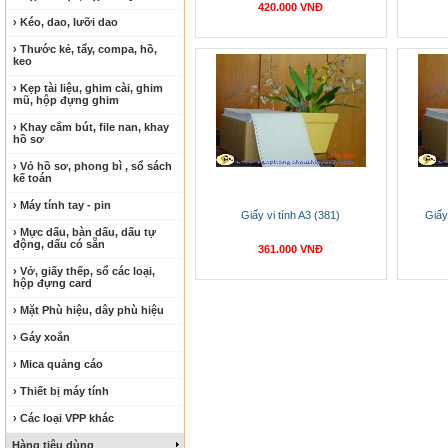
420.000 VNĐ
› Kéo, dao, lưỡi dao
› Thước kẻ, tẩy, compa, hồ,
keo
› Kẹp tài liệu, ghim cài, ghim
mũ, hộp đựng ghim
› Khay cắm bút, file nan, khay
hồ sơ
› Vỏ hồ sơ, phong bì , sổ sách
kế toán
› Máy tính tay - pin
Giấy vi tính A3 (381)
Giấy
› Mực dấu, bàn dấu, dấu tự
động, dấu có sẵn
361.000 VNĐ
› Vở, giấy thếp, sổ các loại,
hộp đựng card
› Mặt Phù hiệu, dây phù hiệu
› Gáy xoắn
› Mica quảng cáo
› Thiết bị máy tính
› Các loại VPP khác
Hàng tiêu dùng