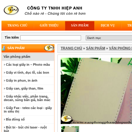
TRANG CHỦ
GIỚI THIỆU
SẢN PHẨM
DỊCH VỤ
TR
Tìm kiếm
SẢN PHẨM
TRANG CHỦ
»
SẢN PHẨM
»
VĂN PHÒNG
Văn phòng phẩm
› Các loại giấy in – Photo mầu
› Giấy vi tính, đục lỗ, các bon
› Giấy in phun, in ảnh
› Giấy can, giấy than, film
› Giấy nhắc việc, phân trang,
decan, súng bắn giá, bắn mác
› Giấy Fax - telex các loại - giấy
in siêu thị
› Bìa đóng sổ
› Bút bi - bút chỉ laser - ruột
bút