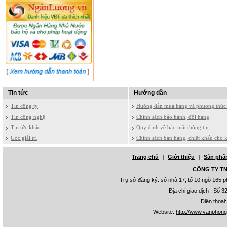
Tin tức
Hướng dẫn
Tin công ty
Hướng dẫn mua hàng và phương thức 
Tin công nghệ
Chính sách bảo hành, đổi hàng
Tin tức khác
Quy định về bảo mật thông tin
Góc giải trí
Chính sách bán hàng, chiết khấu cho 
Trang chủ
Giới thiệu
Sản ph
|
|
CÔNG TY TNH
Trụ sở đăng ký: số nhà 17, tổ 10 ngõ 165
Địa chỉ giao dịch : Số
Điện thoại
Website:
http://www.vanphon